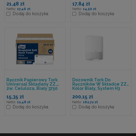
21,48 zł
17,84 zł
Szt./kart (15x200),H3
17,46 zł
14,50 zł
Dodaj do koszyka
Dodaj do koszyka
Ręcznik Papierowy Tork
Dozownik Tork Do
Universal Składany ZZ,
Ręczników W Składce ZZ,
2w. Celuloza, Biały 3750
Kolor Biały, System H3
Szt./kart, System H3
15,35 zł
200,15 zł
12,48 zł
162,72 zł
Dodaj do koszyka
Dodaj do koszyka