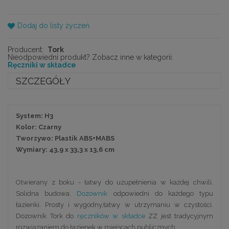
Dodaj do listy życzeń
Producent:
Tork
Nieodpowiedni produkt? Zobacz inne w kategorii:
Ręczniki w składce
SZCZEGÓŁY
System: H3
Kolor: Czarny
Tworzywo: Plastik ABS+MABS
Wymiary: 43,9 x 33,3 x 13,6 cm
Otwierany z boku - łatwy do uzupełnienia w każdej chwili.
Solidna budowa.
Dozownik
odpowiedni do każdego typu
łazienki. Prosty i wygodny,łatwy w utrzymaniu w czystości.
Dozownik Tork do
ręczników w składce
ZZ jest tradycyjnym
rozwiązaniem do łazienek w miejscach publicznych.