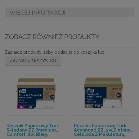
WIĘCEJ INFORMACJI
ZOBACZ RÓWNIEŻ PRODUKTY
Zaznacz produkty, żeby dodać je do koszyka lub
ZAZNACZ WSZYSTKO
Ręcznik Papierowy Tork
Ręcznik Papierowy Tork
Składany ZZ Premium
Advanced ZZ, 2w.zielony,
Comfort, 2w, Biały,
Celuloza Z Makulaturą,
Celuloza TAD, 3000
3750 Szt./kart,(15x250) H3