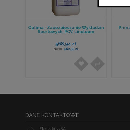
Optima - Zabezpieczanie Wykładzin
Prima
Sportowych, PCV, Linoleum
568,94 zł
462,55 zł
DANE KONTAKTOWE
Staniątki 376A,