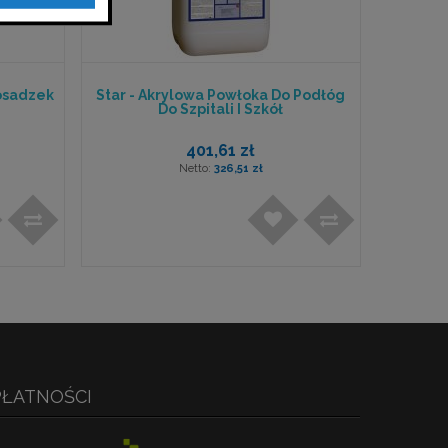
osadzek
Star - Akrylowa Powłoka Do Podłóg
Do Szpitali I Szkół
401,61 zł
326,51 zł
PŁATNOŚCI