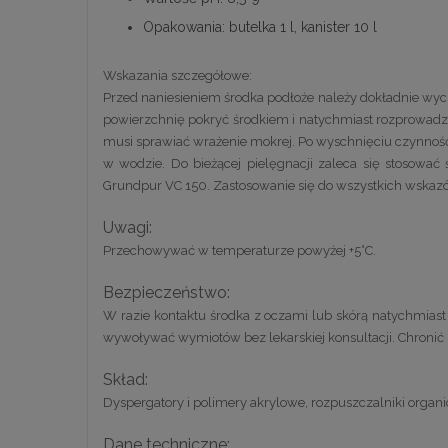
Opakowania: butelka 1 l, kanister 10 l
Wskazania szczegółowe:
Przed naniesieniem środka podłoże należy dokładnie wyc
powierzchnię pokryć środkiem i natychmiast rozprowadzi
musi sprawiać wrażenie mokrej. Po wyschnięciu czynność
w wodzie. Do bieżącej pielęgnacji zaleca się stosowa
Grundpur VC 150. Zastosowanie się do wszystkich wskazów
Uwagi:
Przechowywać w temperaturze powyżej +5°C.
Bezpieczeństwo:
W razie kontaktu środka z oczami lub skórą natychmiast
wywoływać wymiotów bez lekarskiej konsultacji. Chronić
Skład:
Dyspergatory i polimery akrylowe, rozpuszczalniki orga
Dane techniczne: