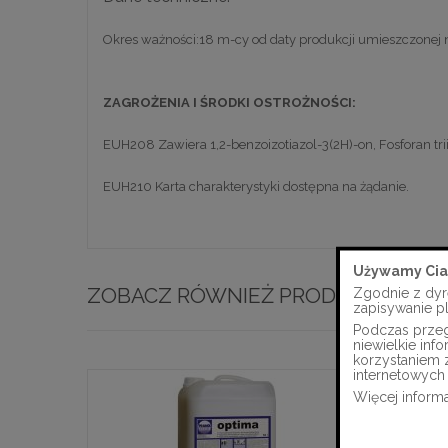
Okres ważności:18 m-cy od daty produkcji umieszczonej
ZAGROŻENIA I ŚRODKI OSTROŻNOŚCI:
EUH208 Zawiera 1,2-benzoizotiazol-3(2H)-on, Fosforan tri
EUH210 Karta charakterystyki dostępna na żądanie.
Używamy Cia
ZOBACZ RÓWNIEŻ PRODUKTY
Zgodnie z dyr
zapisywanie p
Podczas przegl
niewielkie in
korzystaniem 
internetowych 
Więcej informa