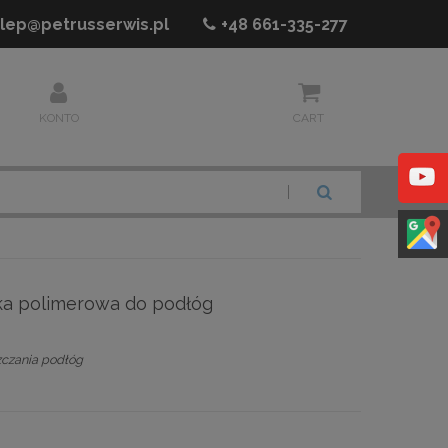
lep@petrusserwis.pl
+48
661-335-277
KONTO
CART
SZUKAJ
oka polimerowa do podłóg
zczania podłóg