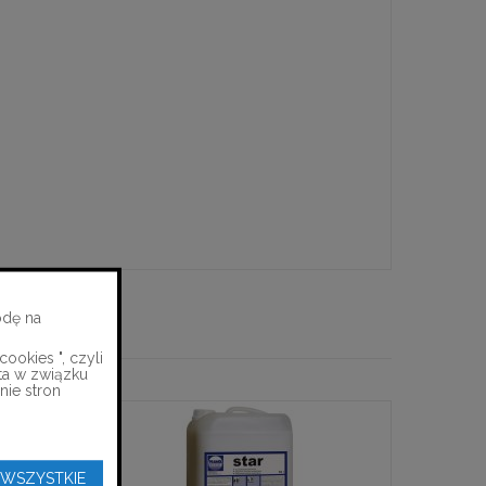
odę na
ookies ", czyli
ta w związku
nie stron
 WSZYSTKIE