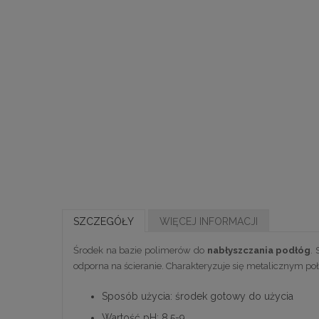
SZCZEGÓŁY
WIĘCEJ INFORMACJI
Środek na bazie polimerów do
nabłyszczania podłóg
.
odporna na ścieranie. Charakteryzuje się metalicznym po
Sposób użycia: środek gotowy do użycia
Wartość pH: 8,5-9