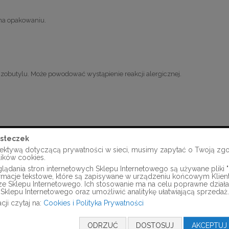
 na opakowaniu.
izobutylu. Może powodować wystąpienie reakcji alergicznej.
steczek
ektywą dotyczącą prywatności w sieci, musimy zapytać o Twoją zg
lików cookies.
ądania stron internetowych Sklepu Internetowego są używane pliki "c
formacje tekstowe, które są zapisywane w urządzeniu końcowym Klien
ze Sklepu Internetowego. Ich stosowanie ma na celu poprawne działa
Sklepu Internetowego oraz umożliwić analitykę ułatwiającą sprzedaż.
cji czytaj na:
Cookies i Polityka Prywatności
ODRZUĆ
DOSTOSUJ
AKCEPTUJ