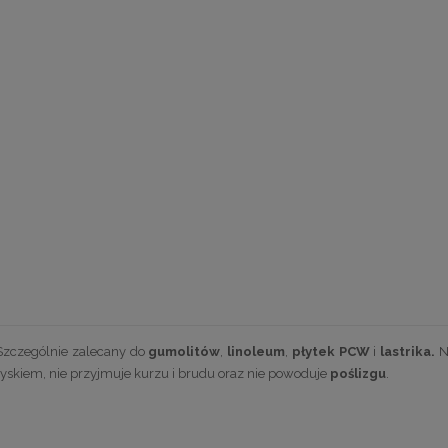
 Szczególnie zalecany do
gumolitów
,
linoleum
,
płytek PCW
i
lastrika.
N
łyskiem, nie przyjmuje kurzu i brudu oraz nie powoduje
poślizgu
.