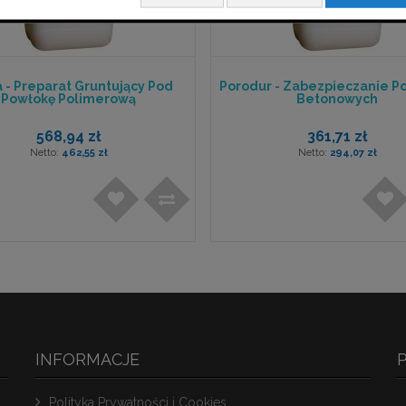
 - Preparat Gruntujący Pod
Porodur - Zabezpieczanie P
Powłokę Polimerową
Betonowych
568,94 zł
361,71 zł
462,55 zł
294,07 zł
INFORMACJE
Polityka Prywatności i Cookies