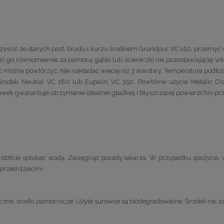
zyścić ze starych past, brudu i kurzu środkiem Grundpur VC 150, przemyć 
ć go równomiernie za pomocą gąbki lub ściereczki nie pozostawiającej włó
 można powtórzyć. Nie nakładać wiecej niż 3 warstwy. Temperatura podłoż
ć środek Neutral VC 180 lub Eupalin VC 350. Powtórne użycie Metalic
ek gwarantuje utrzymanie idealnie gładkiej i błyszczącej powierzchni prz
 obficie spłukać wodą. Zasięgnąć porady lekarza. W przypadku spożycia, w
 przed dziećmi.
niczne, środki pomocnicze. Użyte surowce są biodegradowalne. Środek nie 