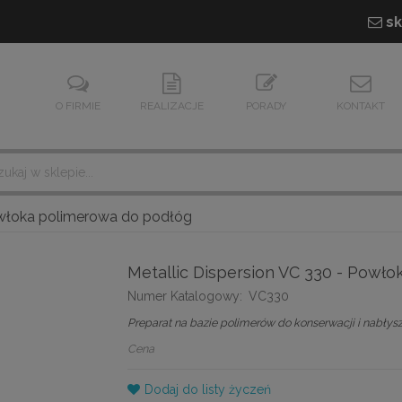
sk
O FIRMIE
REALIZACJE
PORADY
KONTAKT
Powłoka polimerowa do podłóg
Metallic Dispersion VC 330 - Powł
Numer Katalogowy:
VC330
Preparat na bazie polimerów do konserwacji i nabłys
Cena
Dodaj do listy życzeń