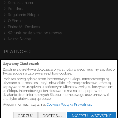
Kontakt z nami
Poradnik
Regulamin Sklepu
O Firmie
Płatność i Dostawa
Warunki odstąpienia od umowy
Nasze Sklepy
PŁATNOŚCI
Używamy Ciasteczek
Zgodnie z dyrektywą dotyczącą prywatności w sieci, musimy zapytać o
Twoją zgodę na zapisywanie plików cookies.
Podczas przeglądania stron internetowych Sklepu Internetowego są
używane pliki "cookies ", czyli niewielkie informacje tekstowe, które są
zapisywane w urządzeniu końcowym Klienta w związku korzystaniem
ze Sklepu Internetowego. Ich stosowanie ma na celu poprawne
działanie stron internetowych Sklepu Internetowego oraz umożliwić
analitykę ułatwiającą sprzedaż.
Więcej informacji czytaj na:
Cookies i Polityka Prywatności
Copyright © 2026 PetrusSerwis.pl
ODRZUĆ
DOSTOSUJ
AKCEPTUJ WSZYSTKIE