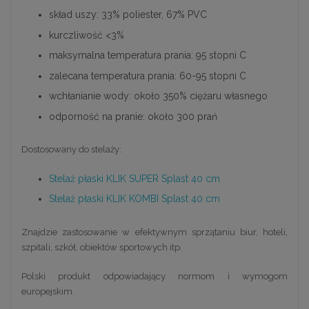
skład uszy: 33% poliester, 67% PVC
kurczliwość <3%
maksymalna temperatura prania: 95 stopni C
zalecana temperatura prania: 60-95 stopni C
wchłanianie wody: około 350% ciężaru własnego
odporność na pranie: około 300 prań
Dostosowany do stelaży:
Stelaż płaski KLIK SUPER Splast 40 cm
Stelaż płaski KLIK KOMBI Splast 40 cm
Znajdzie zastosowanie w efektywnym sprzątaniu biur, hoteli,
szpitali, szkół, obiektów sportowych itp.
Polski produkt odpowiadający normom i wymogom
europejskim.