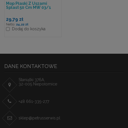
Mop Płaski Z Uszami
Splast 50 Cm MW 03/1
29,79 zł
24,22 zł
Dodaj do koszyka
DANE KONTAKTOWE
Staniątki 376A,
32-005 Niepołomice
+48 661-335-277
sklep@petrusserwis.pl