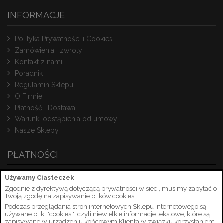
INFORMACJE
Polityka Prywatności i Cookies
Zamówienia i zwroty
Kontakt z nami
Poradnik
Regulamin Sklepu
O Firmie
Płatność i Dostawa
Warunki odstąpienia od umowy
Nasze Sklepy
PŁATNOŚCI
Używamy Ciasteczek
Zgodnie z dyrektywą dotyczącą prywatności w sieci, musimy zapytać o
Twoją zgodę na zapisywanie plików cookies.
Podczas przeglądania stron internetowych Sklepu Internetowego są
używane pliki "cookies ", czyli niewielkie informacje tekstowe, które są
zapisywane w urządzeniu końcowym Klienta w związku korzystaniem