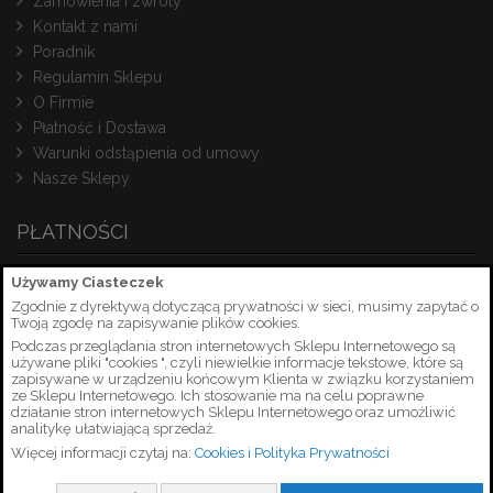
Zamówienia i zwroty
Kontakt z nami
Poradnik
Regulamin Sklepu
O Firmie
Płatność i Dostawa
Warunki odstąpienia od umowy
Nasze Sklepy
PŁATNOŚCI
Używamy Ciasteczek
Zgodnie z dyrektywą dotyczącą prywatności w sieci, musimy zapytać o
Twoją zgodę na zapisywanie plików cookies.
Podczas przeglądania stron internetowych Sklepu Internetowego są
używane pliki "cookies ", czyli niewielkie informacje tekstowe, które są
zapisywane w urządzeniu końcowym Klienta w związku korzystaniem
ze Sklepu Internetowego. Ich stosowanie ma na celu poprawne
działanie stron internetowych Sklepu Internetowego oraz umożliwić
analitykę ułatwiającą sprzedaż.
Więcej informacji czytaj na:
Cookies i Polityka Prywatności
Copyright © 2026 PetrusSerwis.pl