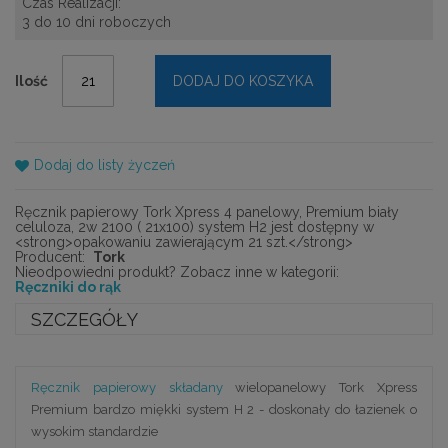
Czas Realizacji:
3 do 10 dni roboczych
Ilość
DODAJ DO KOSZYKA
Dodaj do listy życzeń
Ręcznik papierowy Tork Xpress 4 panelowy, Premium biały
celuloza, 2w 2100 ( 21x100) system H2 jest dostępny w
<strong>opakowaniu zawierającym 21 szt.</strong>
Producent:
Tork
Nieodpowiedni produkt? Zobacz inne w kategorii:
Ręczniki do rąk
SZCZEGÓŁY
Ręcznik papierowy składany
wielopanelowy Tork Xpress
Premium bardzo miękki system H 2 - doskonały do łazienek o
wysokim standardzie