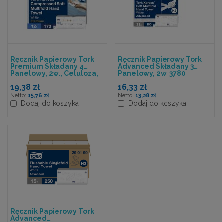
Ręcznik Papierowy Tork
Ręcznik Papierowy Tork
Premium Składany 4
Advanced Składany 3
Panelowy, 2w., Celuloza,
Panelowy, 2w, 3780
2040 Szt./kart.(21,2x32)
Szt/op.(21x180) H2
19,38 zł
16,33 zł
H2, Skompensowany
15,76 zł
13,28 zł
Dodaj do koszyka
Dodaj do koszyka
Ręcznik Papierowy Tork
Advanced