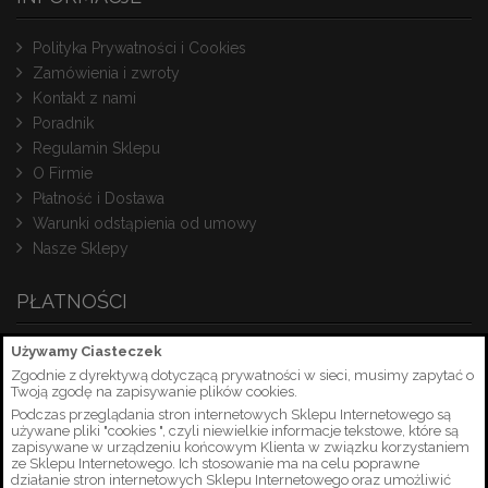
Polityka Prywatności i Cookies
Zamówienia i zwroty
Kontakt z nami
Poradnik
Regulamin Sklepu
O Firmie
Płatność i Dostawa
Warunki odstąpienia od umowy
Nasze Sklepy
PŁATNOŚCI
Używamy Ciasteczek
Zgodnie z dyrektywą dotyczącą prywatności w sieci, musimy zapytać o
Twoją zgodę na zapisywanie plików cookies.
Podczas przeglądania stron internetowych Sklepu Internetowego są
używane pliki "cookies ", czyli niewielkie informacje tekstowe, które są
zapisywane w urządzeniu końcowym Klienta w związku korzystaniem
ze Sklepu Internetowego. Ich stosowanie ma na celu poprawne
działanie stron internetowych Sklepu Internetowego oraz umożliwić