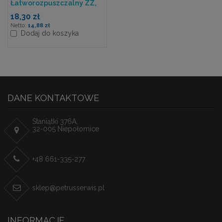
Łatworozpuszczalny ZZ,
2w. Biały, Celuloza, 3750
18,30 zł
Szt./kart.(15X250)H3
14,88 zł
Dodaj do koszyka
DANE KONTAKTOWE
Staniątki 376A,
32-005 Niepołomice
+48 661-335-277
sklep@petrusserwis.pl
INFORMACJE