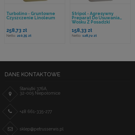
Turbolino - Gruntowne
Stripol - Agresywny
Czyszczenie Linoleum
Preparat Do Usuwania
Wosku Z Posadzki
258,73 zł
158,33 zł
210,35 zł
128,72 zł
DANE KONTAKTOWE
Staniątki 376A,
32-005 Niepołomice
+48 661-335-277
sklep@petrusserwis.pl