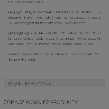
oczu lub ochronę twarzy.
P303+P361+P353 W PRZYPADKU KONTAKTU ZE SKÓRĄ (lub z
włosami): Natychmiast zdjąć całą zanieczyszczoną odzież.
Spłukaćskórę pod strumieniem wody lub prysznicem.
P305+P351+P338 W PRZYPADKU DOSTANIA SIĘ DO OCZU:
Ostrożnie płukać wodą przez kilka minut. Wyjąć soczewki
kontaktowe, jeżeli są i można je łatwo usunąć. Nadal płukać.
Zawiera 2-aminoetanol (Ethanolamine), wodorotlenek sodu
(Sodium Hydroxide)
WIĘCEJ INFORMACJI
ZOBACZ RÓWNIEŻ PRODUKTY