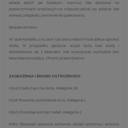
alkalia takich jak linoleum, marmur. Nie stosować na
powierzchniach wrażliwych na rozpuszczalniki np. asfalcie. Nie
wlewać preparatu ponownie do opakowania.
Bezpieczeństwo
W razie kontaktu z oczami lub skórą natychmiast obficie spłukać
wodą. W przypadku spożycia, wypić dużą ilość wody i
skontaktować się z lekarzem. Nie wywoływać wymiotów bez
lekarskiej konsultacji. Chronić przed dziećmi.
ZAGROŻENIA I ŚRODKI OSTROŻNOŚCI:
H314 Działa żrąco na skórę, Kategoria 1B
H318 Poważne uszkodzenie oczu, Kategoria 1
H290 Powoduje korozję metali, Kategoria 1
P280 Stosować rękawice ochronne, odzież ochronną i ochronę