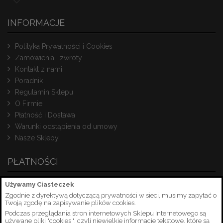
INFORMACJE
Polityka Prywatności i Cookies
Zamówienia i zwroty
Kontakt z nami
Poradnik
Regulamin Sklepu
O Firmie
Płatność i Dostawa
Warunki odstąpienia od umowy
Nasze Sklepy
PŁATNOŚCI
Używamy Ciasteczek
Zgodnie z dyrektywą dotyczącą prywatności w sieci, musimy zapytać o
Twoją zgodę na zapisywanie plików cookies.
Podczas przeglądania stron internetowych Sklepu Internetowego są
używane pliki "cookies ", czyli niewielkie informacje tekstowe, które są