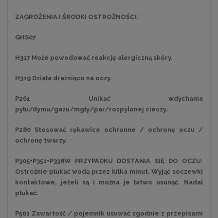
ZAGROŻENIA I ŚRODKI OSTROŻNOŚCI:
GHS07
H317 Może powodować reakcję alergiczną skóry.
H319 Działa drażniąco na oczy.
P261 Unikać wdychania
pyłu/dymu/gazu/mgły/par/rozpylonej cieczy.
P280 Stosować rękawice ochronne / ochronę oczu /
ochronę twarzy.
P305+P351+P338W PRZYPADKU DOSTANIA SIĘ DO OCZU:
Ostrożnie płukać wodą przez kilka minut. Wyjąć soczewki
kontaktowe, jeżeli są i można je łatwo usunąć. Nadal
płukać.
P501 Zawartość / pojemnik usuwać zgodnie z przepisami