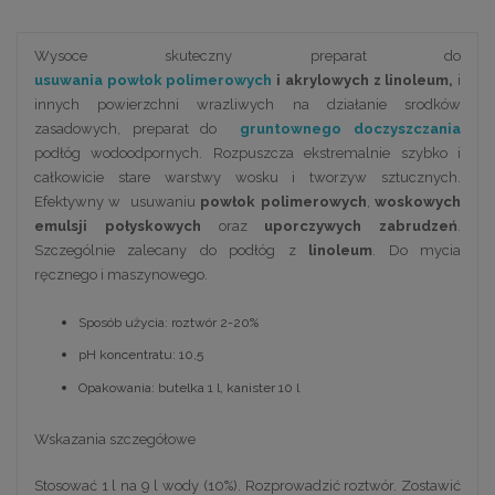
Wysoce skuteczny preparat do
usuwania powłok polimerowych
i akrylowych z linoleum,
i
innych powierzchni wrazliwych na działanie srodków
zasadowych, preparat do
gruntownego doczyszczania
podłóg wodoodpornych. Rozpuszcza ekstremalnie szybko i
całkowicie stare warstwy wosku i tworzyw sztucznych.
Efektywny w usuwaniu
powłok polimerowych
,
woskowych
emulsji połyskowych
oraz
uporczywych zabrudzeń
.
Szczególnie zalecany do podłóg z
linoleum
. Do mycia
ręcznego i maszynowego.
Sposób użycia: roztwór 2-20%
pH koncentratu: 10,5
Opakowania: butelka 1 l, kanister 10 l
Wskazania szczegółowe
Stosować 1 l na 9 l wody (10%). Rozprowadzić roztwór. Zostawić