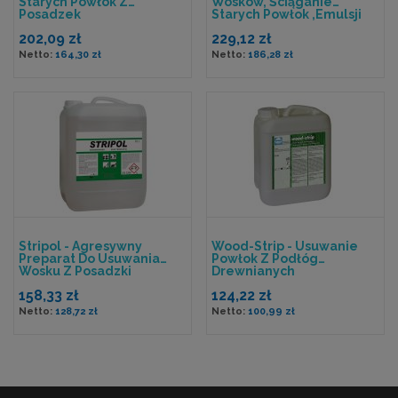
Starych Powłok Z
Wosków, Ściąganie
Posadzek
Starych Powłok ,emulsji
Oraz Polimerów
202,09 zł
229,12 zł
164,30 zł
186,28 zł
Stripol - Agresywny
Wood-Strip - Usuwanie
Preparat Do Usuwania
Powłok Z Podłóg
Wosku Z Posadzki
Drewnianych
158,33 zł
124,22 zł
128,72 zł
100,99 zł