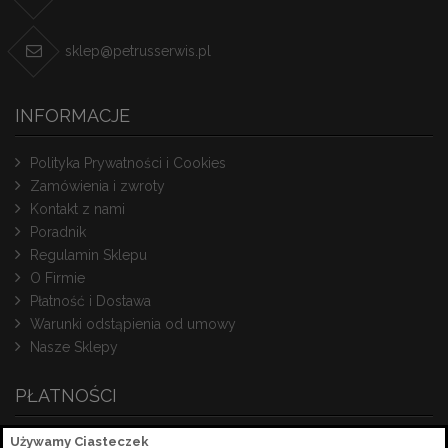
sklep@petrusserwis.pl
INFORMACJE
Polityka Prywatności i Cookies
Zamówienia i zwroty
Kontakt z nami
Poradnik
Regulamin Sklepu
O Firmie
Płatność i Dostawa
Warunki odstąpienia od umowy
Nasze Sklepy
PŁATNOŚCI
Używamy Ciasteczek