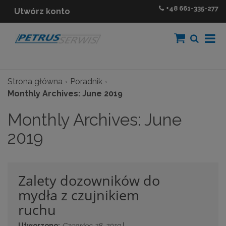
+48
661-335-277
Utwórz konto
Strona główna
Poradnik
Monthly Archives: June 2019
Monthly Archives: June
2019
Zalety dozowników do
mydła z czujnikiem
ruchu
Utworzono:
Czerwiec 28, 2019
|