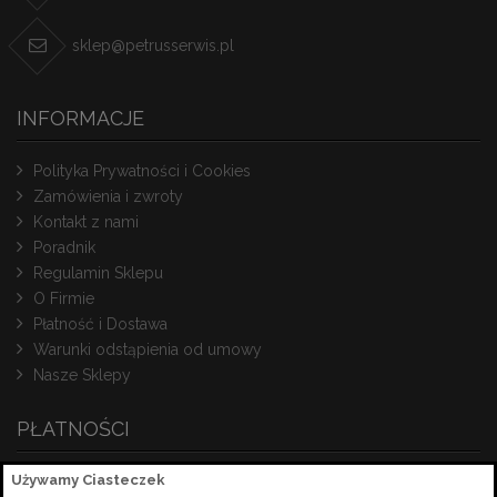
sklep@petrusserwis.pl
INFORMACJE
Polityka Prywatności i Cookies
Zamówienia i zwroty
Kontakt z nami
Poradnik
Regulamin Sklepu
O Firmie
Płatność i Dostawa
Warunki odstąpienia od umowy
Nasze Sklepy
PŁATNOŚCI
Używamy Ciasteczek