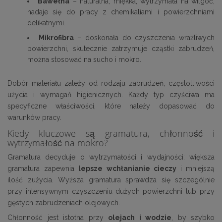
Bawełna
– naturalna, miękka, wytrzymała na wilgoć;
nadaje się do pracy z chemikaliami i powierzchniami
delikatnymi.
Mikrofibra
– doskonała do czyszczenia wrażliwych
powierzchni, skutecznie zatrzymuje cząstki zabrudzeń,
można stosować na sucho i mokro.
Dobór materiału zależy od rodzaju zabrudzeń, częstotliwości
użycia i wymagań higienicznych. Każdy typ czyściwa ma
specyficzne właściwości, które należy dopasować do
warunków pracy.
Kiedy kluczowe są gramatura, chłonność i
wytrzymałość na mokro?
Gramatura decyduje o wytrzymałości i wydajności: większa
gramatura zapewnia
lepsze wchłanianie cieczy
i mniejszą
ilość zużycia. Wyższa gramatura sprawdza się szczególnie
przy intensywnym czyszczeniu dużych powierzchni lub przy
gęstych zabrudzeniach olejowych.
Chłonność jest istotna przy
olejach i wodzie
, by szybko