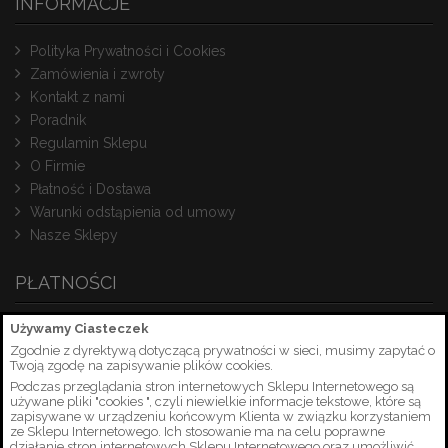
INFORMACJE
Polityka Prywatności i Cookies
Zamówienia i zwroty
Kontakt z nami
Poradnik
Regulamin Sklepu
O Firmie
Płatność i Dostawa
Warunki odstąpienia od umowy
Nasze Sklepy
PŁATNOŚCI
Używamy Ciasteczek
Zgodnie z dyrektywą dotyczącą prywatności w sieci, musimy zapytać o
Twoją zgodę na zapisywanie plików cookies.
Podczas przeglądania stron internetowych Sklepu Internetowego są
używane pliki "cookies ", czyli niewielkie informacje tekstowe, które są
zapisywane w urządzeniu końcowym Klienta w związku korzystaniem
ze Sklepu Internetowego. Ich stosowanie ma na celu poprawne
działanie stron internetowych Sklepu Internetowego oraz umożliwić