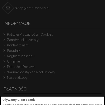
sklep@petrusserwis.pl
INFORMACJE
Polityka Prywatności i Cookies
Zamówienia i zwroty
Kontakt z nami
Poradnik
Regulamin Sklepu
O Firmie
Płatność i Dostawa
Warunki odstąpienia od umowy
Nasze Sklepy
PŁATNOŚCI
Używamy Ciasteczek
Zgodnie z dyrektywą dotyczącą prywatności w sieci, musimy zapytać o