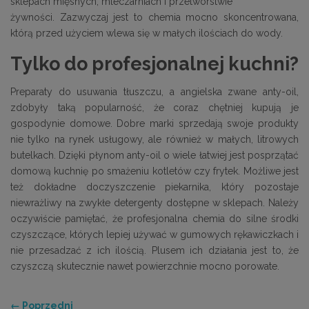
sklepach mięsnych, mleczarniach i przetwórstwie
żywności. Zazwyczaj jest to chemia mocno skoncentrowana,
którą przed użyciem wlewa się w małych ilościach do wody.
Tylko do profesjonalnej kuchni?
Preparaty do usuwania tłuszczu, a angielska zwane anty-oil,
zdobyły taką popularność, że coraz chętniej kupują je
gospodynie domowe. Dobre marki sprzedają swoje produkty
nie tylko na rynek usługowy, ale również w małych, litrowych
butelkach. Dzięki płynom anty-oil o wiele łatwiej jest posprzątać
domową kuchnię po smażeniu kotletów czy frytek. Możliwe jest
też dokładne doczyszczenie piekarnika, który pozostaje
niewrażliwy na zwykłe detergenty dostępne w sklepach. Należy
oczywiście pamiętać, że profesjonalna chemia do silne środki
czyszczące, których lepiej używać w gumowych rękawiczkach i
nie przesadzać z ich ilością. Plusem ich działania jest to, że
czyszczą skutecznie nawet powierzchnie mocno porowate.
← Poprzedni