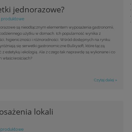
etki jednorazowe?
 produktowe
norazowe są nieodłącznym elementem wyposażenia gastronomii,
 codziennego użytku w domach. Ich popularność wynika z
ci, higieniczności i różnorodności. Wśród dostępnych na rynku
óżniają się serwetki gastronomiczne Bulkysoft, które łączą
 z estetyką i ekologią. Ale z czego tak naprawdę są wykonane i co
ch właściwościach?
Czytaj dalej »
sażenia lokali
 produktowe