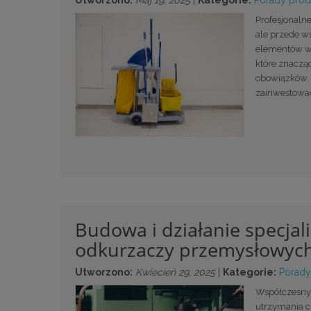
Utworzono:
Maj 19, 2025
|
Kategorie:
Porady pro
Profesjonaln
ale przede w
elementów w 
które znaczą
obowiązków. 
zainwestować
Budowa i działanie specjal
odkurzaczy przemysłowyc
Utworzono:
Kwiecień 29, 2025
|
Kategorie:
Porady
Współczesny 
utrzymania cz