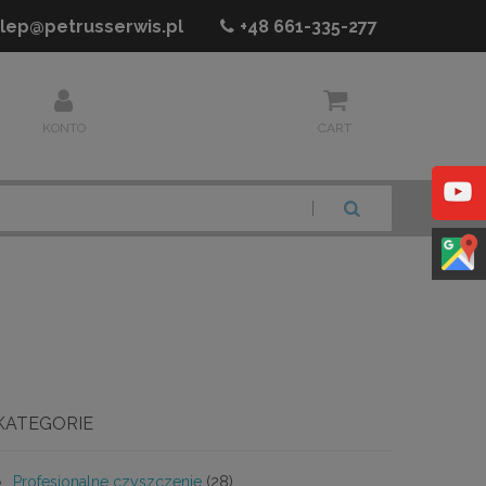
lep@petrusserwis.pl
+48
661-335-277
KONTO
CART
SZUKAJ
KATEGORIE
Profesjonalne czyszczenie
(28)