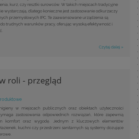
nia, kurz, czy resztki surowców. W takich miejscach tradycyjne
ie wystarczają, dlatego konieczne jest zastosowanie odkurzaczy
znych przemysłowych IPC. Te zaawansowane urządzenia są
do trudnych warunków pracy, oferując wysoką efektywność i
ć.
Czytaj dalej »
 roli - przegląd
produktowe
higieny w miejscach publicznych oraz obiektach użyteczności
wymaga zastosowania odpowiednich rozwiązań, które zapewnią
om komfort oraz wygodę. Jednym z kluczowych elementów
łazienek, kuchni czy przestrzeni sanitarnych są systemy dozujące
erowe.