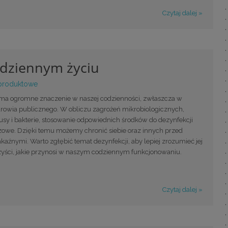
Czytaj dalej »
odziennym życiu
produktowe
ma ogromne znaczenie w naszej codzienności, zwłaszcza w
drowia publicznego. W obliczu zagrożeń mikrobiologicznych,
rusy i bakterie, stosowanie odpowiednich środków do dezynfekcji
czowe. Dzięki temu możemy chronić siebie oraz innych przed
aźnymi. Warto zgłębić temat dezynfekcji, aby lepiej zrozumieć jej
rzyści, jakie przynosi w naszym codziennym funkcjonowaniu.
Czytaj dalej »