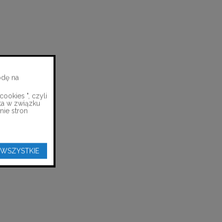
odę na
ookies ", czyli
ta w związku
nie stron
 WSZYSTKIE