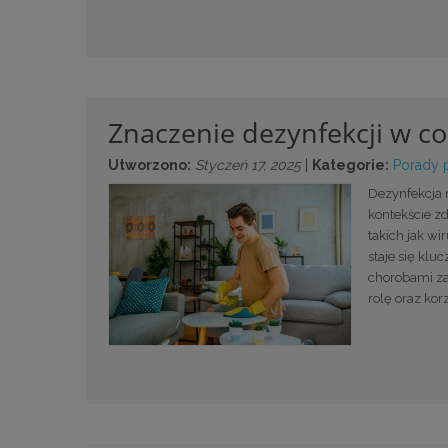
Znaczenie dezynfekcji w c
Utworzono:
Styczeń 17, 2025
|
Kategorie:
Porady 
Dezynfekcja 
kontekście z
takich jak wi
staje się klu
chorobami zak
rolę oraz ko