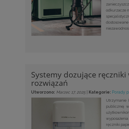
zanieczyszcze
odkurzacze n
specjalistyc
dostosowane 
niezawodnoś
Systemy dozujące ręczniki w
rozwiązań
Utworzono:
Marzec 17, 2025
|
Kategorie:
Porady 
Utrzymanie 
publicznej 
użytkownik
wyposażenia 
ręczniki papi