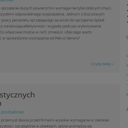
duktowe
e sprzątanie dużych powierzchni wymaga nie tylko dobrych chęci,
szystkim odpowiedniego wyposażenia. Jednym z kluczowych
pracy personelu sprzątającego są wózki do sprzątania Splast,
co zwiększają efektywność i wygodę podczas wykonywania
Co właściwie można w nich zmieścić i dlaczego warto
 w sprawdzone rozwiązania od Petrus Serwis?
Czytaj dalej »
istycznych
h
 produktowe
przemysł stawia przed firmami wysokie wymagania w zakresie
ystości, szczególnie w obiektach, gdzie gromadzą się