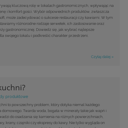
rywają kluczową rolę w lokalach gastronomicznych, wpływając na
gienę i komfort gości. Wybór odpowiednich produktów, zwłaszcza
oft, może zadecydować o sukcesie restauracji czy kawiarni. W tym
stawiamy różnorodne rodzaje serwetek, ich zastosowanie oraz
nży gastronomicznej. Dowiedz się, jak wybrać najlepsze
la swojego lokalu i podkreślić charakter przestrzeni.
Czytaj dalej »
kuchni?
dy produktowe
hni to powszechny problem, który dotyka niemal każdego
 domowego. Twarda woda, bogata w minerały takie jak wapń i
adzi do osadzania się kamienia na różnych powierzchniach,
ewy, krany, czajniki czy ekspresy do kawy. Nie tylko wygląda on