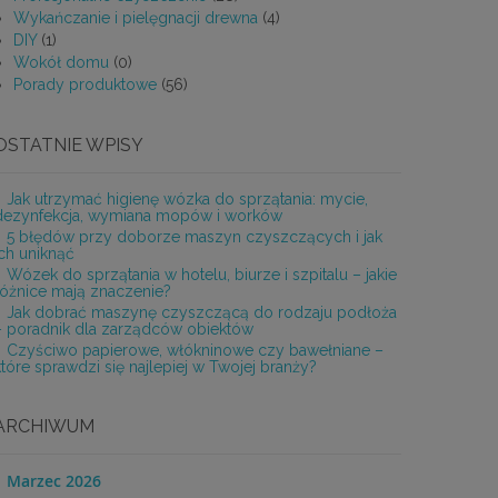
Wykańczanie i pielęgnacji drewna
(4)
DIY
(1)
Wokół domu
(0)
Porady produktowe
(56)
OSTATNIE WPISY
Jak utrzymać higienę wózka do sprzątania: mycie,
dezynfekcja, wymiana mopów i worków
5 błędów przy doborze maszyn czyszczących i jak
ich uniknąć
Wózek do sprzątania w hotelu, biurze i szpitalu – jakie
różnice mają znaczenie?
Jak dobrać maszynę czyszczącą do rodzaju podłoża
– poradnik dla zarządców obiektów
Czyściwo papierowe, włókninowe czy bawełniane –
które sprawdzi się najlepiej w Twojej branży?
ARCHIWUM
Marzec 2026