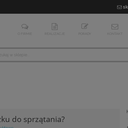
sk
O FIRMIE
REALIZACJE
PORADY
KONTAKT
ku do sprzątania?