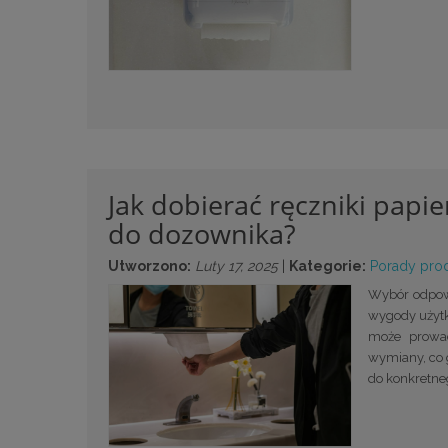
Jak dobierać ręczniki papi
do dozownika?
Utworzono:
Luty 17, 2025
|
Kategorie:
Porady pro
Wybór odpow
wygody użytk
może prowad
wymiany, co 
do konkretne