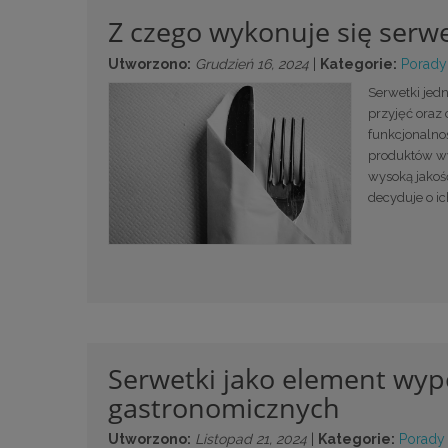
Z czego wykonuje się serw
Utworzono:
Grudzień 16, 2024
|
Kategorie:
Porady
Serwetki jed
przyjęć oraz
funkcjonalnoś
produktów wyr
wysoką jakość
decyduje o i
Serwetki jako element wypo
gastronomicznych
Utworzono:
Listopad 21, 2024
|
Kategorie:
Porady