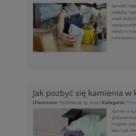
Serwetki odg
estetykę, hi
marki BulkyS
wpisie przed
trendy w bra
rozwiązania d
Jak pozbyć się kamienia w 
Utworzono:
Pażdziernik 19, 2024
|
Kategorie:
Pora
Kamień w kuc
gospodarstwa
magnez, prow
takich jak zl