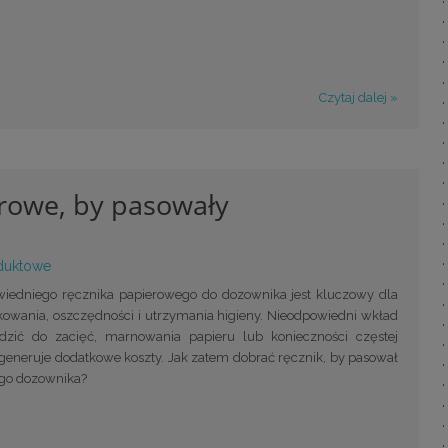
Czytaj dalej »
erowe, by pasowały
duktowe
iedniego ręcznika papierowego do dozownika jest kluczowy dla
owania, oszczędności i utrzymania higieny. Nieodpowiedni wkład
zić do zacięć, marnowania papieru lub konieczności częstej
generuje dodatkowe koszty. Jak zatem dobrać ręcznik, by pasował
go dozownika?