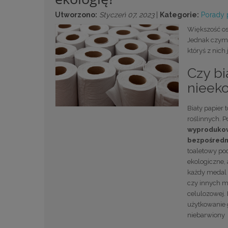
Utworzono:
Styczeń 07, 2023
|
Kategorie:
Porady
Większość osó
Jednak czym, 
któryś z nich
Czy bi
nieeko
Biały papier 
roślinnych. Po
wyprodukowa
bezpośredn
toaletowy pod
ekologiczne, 
każdy medal 
czy innych mi
celulozowej.
użytkowanie g
niebarwiony