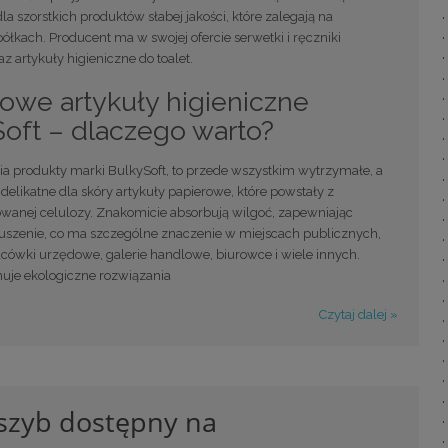
la szorstkich produktów słabej jakości, które zalegają na
łkach. Producent ma w swojej ofercie serwetki i ręczniki
z artykuły higieniczne do toalet.
owe artykuły higieniczne
oft – dlaczego warto?
ia produkty marki BulkySoft, to przede wszystkim wytrzymałe, a
delikatne dla skóry artykuły papierowe, które powstały z
wanej celulozy. Znakomicie absorbują wilgoć, zapewniając
suszenie, co ma szczególne znaczenie w miejscach publicznych,
lacówki urzędowe, galerie handlowe, biurowce i wiele innych.
uje ekologiczne rozwiązania
Czytaj dalej »
 szyb dostępny na