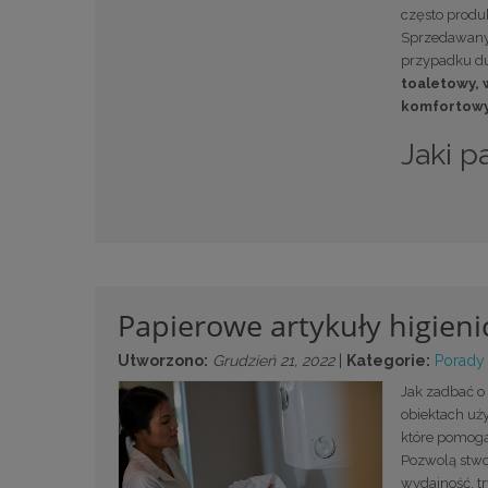
często produ
Sprzedawany 
przypadku du
toaletowy, 
komfortowy
Jaki p
Papierowe artykuły higieni
Utworzono:
Grudzień 21, 2022
|
Kategorie:
Porady
Jak zadbać o
obiektach uży
które pomog
Pozwolą stwor
wydajność, t