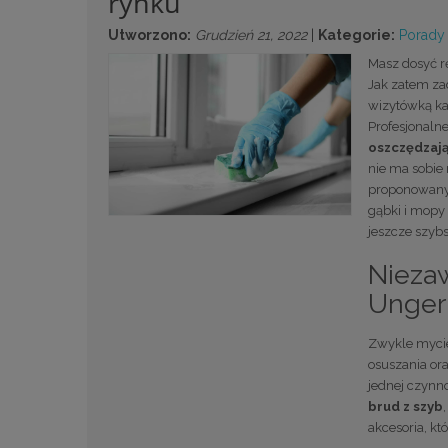
rynku
Utworzono:
Grudzień 21, 2022
|
Kategorie:
Porady
Masz dosyć rę
Jak zatem zad
wizytówką każ
Profesjonaln
oszczędzają
nie ma sobie 
proponowany
gąbki i mopy 
jeszcze szybs
Nieza
Unger
Zwykle mycie
osuszania or
jednej czynn
brud z szyb
akcesoria, kt