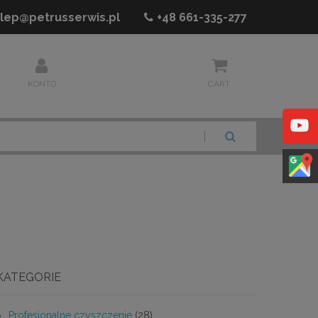
lep@petrusserwis.pl
+48
661-335-277
KONTO
CART
SZUKAJ
KATEGORIE
Profesjonalne czyszczenie
(28)