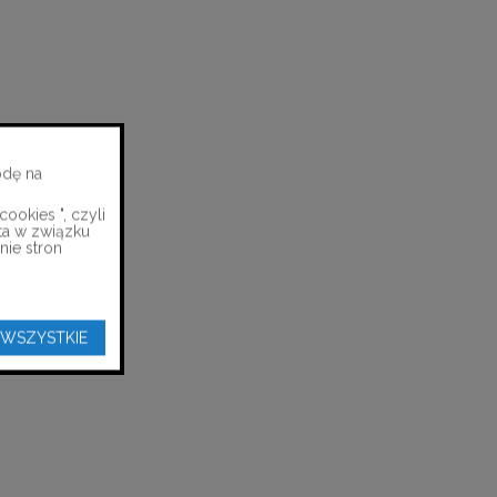
odę na
ookies ", czyli
ta w związku
nie stron
 WSZYSTKIE