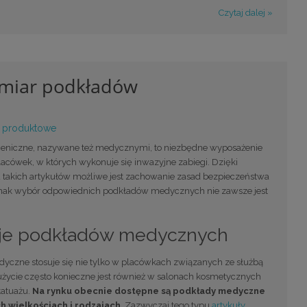
Czytaj dalej »
zmiar podkładów
 produktowe
ieniczne, nazywane też medycznymi, to niezbędne wyposażenie
acówek, w których wykonuje się inwazyjne zabiegi. Dzięki
 takich artykułów możliwe jest zachowanie zasad bezpieczeństwa
ednak wybór odpowiednich podkładów medycznych nie zawsze jest
je podkładów medycznych
yczne stosuje się nie tylko w placówkach związanych ze służbą
 użycie często konieczne jest również w salonach kosmetycznych
tatuażu.
Na rynku obecnie dostępne są podkłady medyczne
h wielkościach i rodzajach
. Zazwyczaj tego typu
artykuły