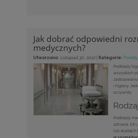
Jak dobrać odpowiedni ro
medycznych?
Utworzono:
Listopad 30, 2022
|
Kategorie:
Porady
Podkłady hig
wszystkich pl
zastosowaniu
i higieny. J
oczywisty.
Rodza
Podkłady med
zdrowia. Ich
lub studiach 
w rozmaityc