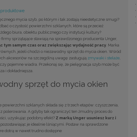
 produktowe
cznego mycia szyb, po którym i tak zostają nieestetyczne smugi?
bać o czystość powierzchni szklanych, które są przecież
dego biura, obiektu publicznego czy instytucji kultury?
e firmy sprzątające stawiają na sprawdzonego producenta Unger,
c tym samym czas oraz zwiększając wydajność pracy
. Marka
równych, jeżeli chodzi o niezawodny sprzęt do mycia okien. Wśród
ch akcesoriów na szczególną uwagę zasługują
zmywaki i stelaże
,
czy pojemne wiadra. Przekonaj się, że pielęgnacja szyb może być
za i dokładniejsza.
wodny sprzęt do mycia okien
 powierzchni szklanych składa się z trzech etapów: czyszczenia,
az polerowania. A gdyby tak ograniczyć ten żmudny proces do
ości, uzyskując podobny efekt?
Z marką Unger usuniesz kurz i
, pozostawiając je idealnie lśniącymi. Postaw na sprawdzone
óre dotrą w nawet trudno dostępne