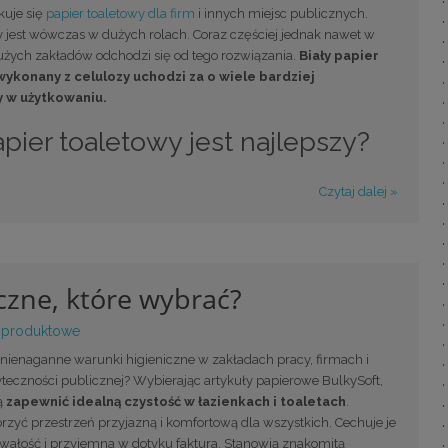
kuje się
papier toaletowy dla firm
i innych miejsc publicznych.
jest wówczas w dużych rolach. Coraz częściej jednak nawet w
żych zakładów odchodzi się od tego rozwiązania.
Biały papier
wykonany z celulozy uchodzi za o wiele bardziej
 w użytkowaniu.
apier toaletowy jest najlepszy?
Czytaj dalej »
czne, które wybrać?
 produktowe
 nienaganne warunki higieniczne w zakładach pracy, firmach i
teczności publicznej? Wybierając artykuły papierowe BulkySoft,
ą
zapewnić idealną czystość w łazienkach i toaletach
.
zyć przestrzeń przyjazną i komfortową dla wszystkich. Cechuje je
rwałość i przyjemna w dotyku faktura. Stanowią znakomitą