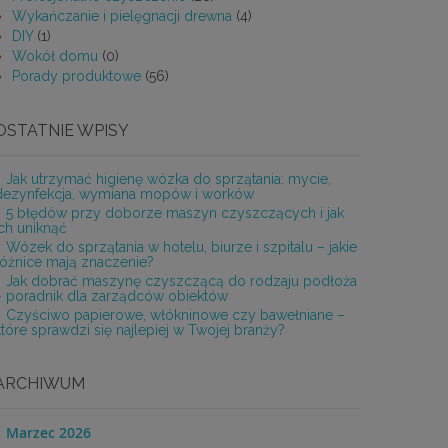
Wykańczanie i pielęgnacji drewna
(4)
DIY
(1)
Wokół domu
(0)
Porady produktowe
(56)
OSTATNIE WPISY
Jak utrzymać higienę wózka do sprzątania: mycie,
dezynfekcja, wymiana mopów i worków
5 błędów przy doborze maszyn czyszczących i jak
ich uniknąć
Wózek do sprzątania w hotelu, biurze i szpitalu – jakie
różnice mają znaczenie?
Jak dobrać maszynę czyszczącą do rodzaju podłoża
– poradnik dla zarządców obiektów
Czyściwo papierowe, włókninowe czy bawełniane –
które sprawdzi się najlepiej w Twojej branży?
ARCHIWUM
Marzec 2026