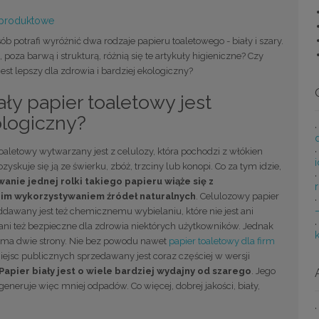
 produktowe
b potrafi wyróżnić dwa rodzaje papieru toaletowego - biały i szary.
poza barwą i strukturą, różnią się te artykuły higieniczne? Czy
 jest lepszy dla zdrowia i bardziej ekologiczny?
ały papier toaletowy jest
logiczny?
toaletowy wytwarzany jest z celulozy, która pochodzi z włókien
zyskuje się ją ze świerku, zbóż, trzciny lub konopi. Co za tym idzie,
nie jednej rolki takiego papieru wiąże się z
im wykorzystywaniem źródeł naturalnych
. Celulozowy papier
dawany jest też chemicznemu wybielaniu, które nie jest ani
ani też bezpieczne dla zdrowia niektórych użytkowników. Jednak
ma dwie strony. Nie bez powodu nawet
papier toaletowy dla firm
ejsc publicznych sprzedawany jest coraz częściej w wersji
Papier biały jest o wiele bardziej wydajny od szarego
. Jego
eneruje więc mniej odpadów. Co więcej, dobrej jakości, biały,