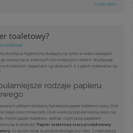
Czytaj dalej »
er toaletowy?
 produktowe
owy to artykuł higieniczny dostępny na rynku w wielu rodzajach.
ę go zazwyczaj w większych lub mniejszych rolkach. Występuje
nych kolorach, zapachach i grubościach. A z jakich materiałów się
?
ularniejsze rodzaje papieru
towego
epowych półkach dostępny był jedynie papier toaletowy szary. Dziś
po niego coraz mniej osób. Dużo większą popularnością cieszy się
ały, miękki papier toaletowy. Jednak, czym poza aspektem
żnią się te artykuły?
Papier toaletowy szary produkowany
latury
. Co za tym idzie, to produkt ekologiczny i tani. Z makulatury