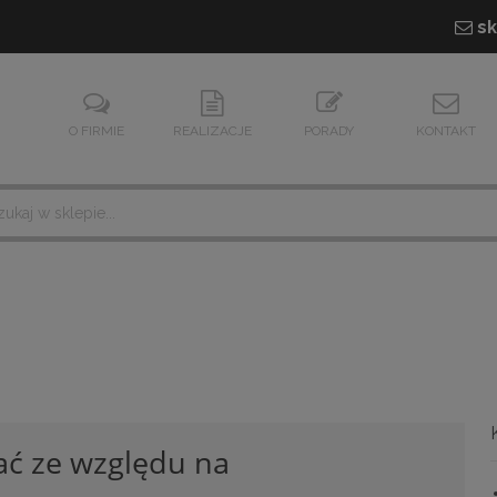
sk
O FIRMIE
REALIZACJE
PORADY
KONTAKT
ać ze względu na