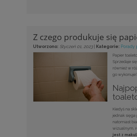
Z czego produkuje się papi
Utworzono:
Styczeń 01, 2023
|
Kategorie:
Porady
Papier toalet
Sprzedaje si
również w róż
go wykonuje
Najpop
toale
Kiedyś na skl
jednak sięga 
natomiast bi
wizualnym, ró
jest z maku