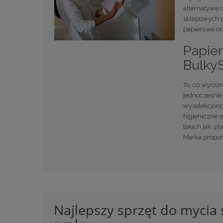
alternatywę d
sklepowych pó
papierowe ora
Papier
BulkyS
To, co wyróżn
jednocześnie 
wyselekcjono
higieniczne 
takich jak: p
Marka propon
Najlepszy sprzęt do mycia