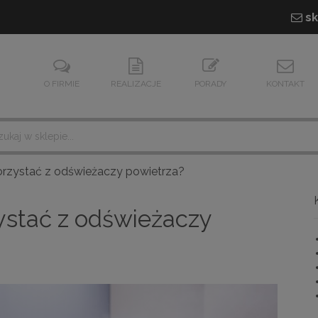
sk
O FIRMIE
REALIZACJE
PORADY
KONTAKT
korzystać z odświeżaczy powietrza?
zystać z odświeżaczy