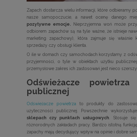
Zapach dostarcza wielu informacji, które odbieramy
nasze samopoczucie, a nawet ocenę danego mie
pozytywne emocje.
Nieprzyjemna woń może przyc
odbiorem zapachów są na tyle ważne, że istnieje nawe
marketing zapachowy), która zajmuje się właśnie 
sprzedaży czy obsługi klienta.
O ile w domach czy samochodach korzystamy z odświ
przyjemności, o tyle w obiektach użytku publicznego
przemysłowe zakres ich zastosowań jest nieco szerszy
Odświeżacze powietrza 
publicznej
Odświeżacze powietrza
to produkty do zastosowa
użyteczności publicznej. Powszechnie wykorzyst
sklepach czy punktach usługowych
. Stosuje si
różnorodnych zakładach pracy. Bardzo istotną funkcj
zapachy mają decydujący wpływ na opinie i dobre sa