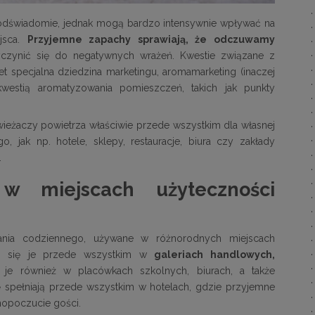
 podświadomie, jednak mogą bardzo intensywnie wpływać na
jsca.
Przyjemne zapachy sprawiają, że odczuwamy
zynić się do negatywnych wrażeń. Kwestie związane z
t specjalna dziedzina marketingu, aromamarketing (inaczej
kwestią aromatyzowania pomieszczeń, takich jak punkty
eżaczy powietrza właściwie przede wszystkim dla własnej
, jak np. hotele, sklepy, restauracje, biura czy zakłady
.
w miejscach użyteczności
nia codziennego, używane w różnorodnych miejscach
uje się je przede wszystkim w
galeriach handlowych,
ę je również w placówkach szkolnych, biurach, a także
ę spełniają przede wszystkim w hotelach, gdzie przyjemne
mopoczucie gości.