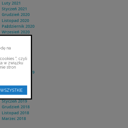
Luty 2021
Styczeń 2021
Grudzień 2020
Listopad 2020
Pażdziernik 2020
Wrzesień 2020
Kwiecień 2020
Marzec 2020
odę na
Luty 2020
Styczeń 2020
ookies ", czyli
Grudzień 2019
ta w związku
Listopad 2019
nie stron
Pażdziernik 2019
Wrzesień 2019
Czerwiec 2019
Maj 2019
 WSZYSTKIE
Kwiecień 2019
Styczeń 2019
Grudzień 2018
Listopad 2018
Marzec 2018