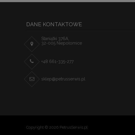
DANE KONTAKTOWE
Staniątki 376A,
32-005 Niepołomice
+48 661-335-277
sklep@petrusserwis.pl
Copyright © 2026 PetrusSerwis.pl