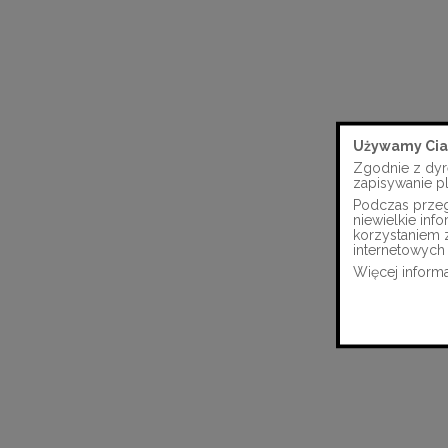
Używamy Cia
Zgodnie z dyr
zapisywanie p
Podczas przegl
niewielkie in
korzystaniem 
internetowych 
Więcej informa