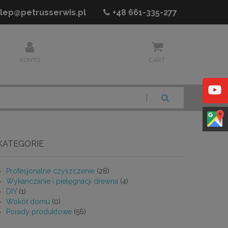
lep@petrusserwis.pl
+48
661-335-277
KONTO
CART
SZUKAJ
KATEGORIE
Profesjonalne czyszczenie
(28)
Wykańczanie i pielęgnacji drewna
(4)
DIY
(1)
Wokół domu
(0)
Porady produktowe
(56)