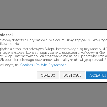
steczek
ektywą dotyczącą prywatności w sieci, musimy zapytać o Twoją zg
lików cookies.
ądania stron internetowych Sklepu Internetowego są używane pliki "c
formacje tekstowe, które są zapisywane w urządzeniu końcowym Klien
ze Sklepu Internetowego. Ich stosowanie ma na celu poprawne działa
Sklepu Internetowego oraz umożliwić analitykę ułatwiającą sprzedaż.
cji czytaj na:
Cookies i Polityka Prywatności
ODRZUĆ
DOSTOSUJ
AKCEPTUJ