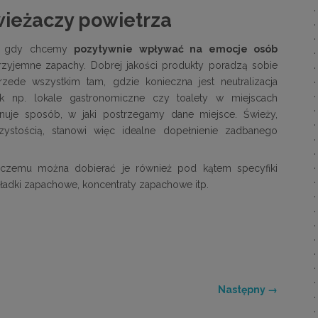
wieżaczy powietrza
e, gdy chcemy
pozytywnie wpływać na emocje osób
zyjemne zapachy. Dobrej jakości produkty poradzą sobie
de wszystkim tam, gdzie konieczna jest neutralizacja
k np. lokale gastronomiczne czy toalety w miejscach
uje sposób, w jaki postrzegamy dane miejsce. Świeży,
zystością, stanowi więc idealne dopełnienie zadbanego
i czemu można dobierać je również pod kątem specyfiki
kładki zapachowe, koncentraty zapachowe itp.
Następny →