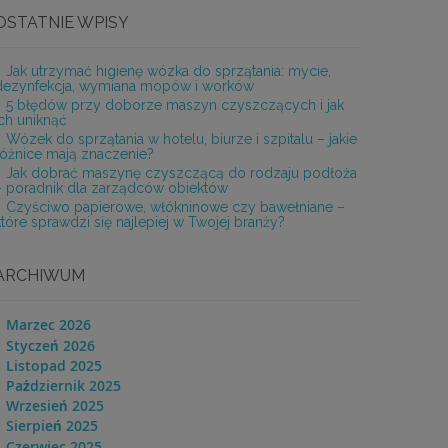
OSTATNIE WPISY
Jak utrzymać higienę wózka do sprzątania: mycie,
dezynfekcja, wymiana mopów i worków
5 błędów przy doborze maszyn czyszczących i jak
ich uniknąć
Wózek do sprzątania w hotelu, biurze i szpitalu – jakie
różnice mają znaczenie?
Jak dobrać maszynę czyszczącą do rodzaju podłoża
– poradnik dla zarządców obiektów
Czyściwo papierowe, włókninowe czy bawełniane –
które sprawdzi się najlepiej w Twojej branży?
ARCHIWUM
Marzec 2026
Styczeń 2026
Listopad 2025
Pażdziernik 2025
Wrzesień 2025
Sierpień 2025
Czerwiec 2025